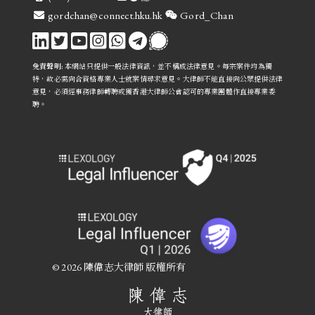
電郵
微信
gordchan@connect.hku.hk
Gord_Chan
免責聲明:
本網站只提供一般法律資訊，並不構成法律意見。每宗案件均為獨
特，故必需向合資格專業人士就案情尋求意見。
大律師不能直接向公眾提供法律
意見
，必須經事務律師轉聘或獲香港大律師公會認可的專業團體作直接專業委
聘。
© 2026 陳偉志大律師 版權所有