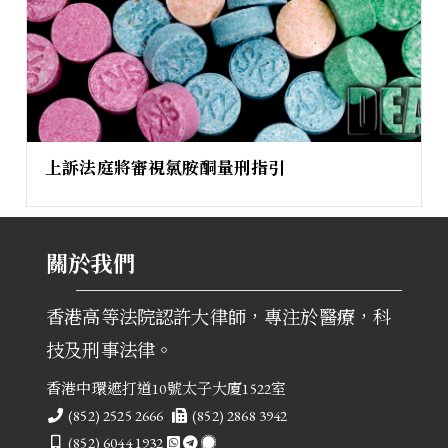
上訴法庭將審視氯胺酮量刑指引
關於我們
香港高等法院認許大律師，專注於醫療，科
技及刑事法律。
香港中環遮打道10號太子大廈1522室
電話
傳真
(852) 2525 2666
(852) 2868 3942
手提
(852) 6044 1932