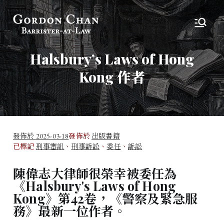
陳偉志大律師
大律師
Halsbury’s Laws of Hong
Kong 作者
發佈於
2025-03-18
發佈於
出版書籍
已標記
刑事審訊
、
刑事訴訟
、
委任
、
訴訟
陳偉志大律師很榮幸被委任為
《Halsbury's Laws of Hong
Kong》第42卷，《警察及緊急服
務》最新一位作者。