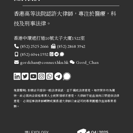
香港高等法院認許大律師，專注於醫療，科
技及刑事法律。
香港中環遮打道10號太子大廈1522室
電話
傳真
(852) 2525 2666
(852) 2868 3942
手提
(852) 6044 1932
電郵
微信
gordchan@connect.hku.hk
Gord_Chan
免責聲明:
本網站只提供一般法律資訊，並不構成法律意見。每宗案件均為獨
特，故必需向合資格專業人士就案情尋求意見。
大律師不能直接向公眾提供法律
意見
，必須經事務律師轉聘或獲香港大律師公會認可的專業團體作直接專業委
聘。