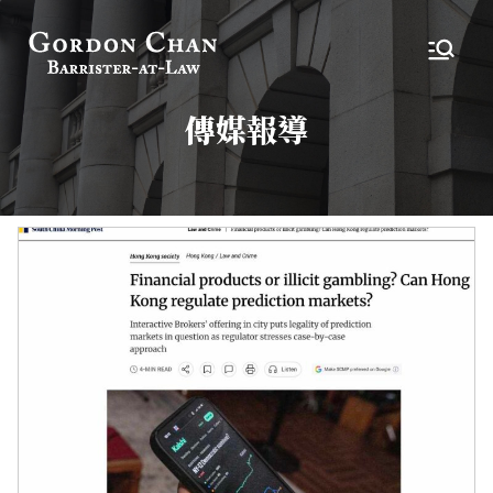
跳
到
陳偉志大律師
大律師
內
容
傳媒報導