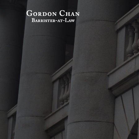
跳
到
陳偉志大律
大律師
內
容