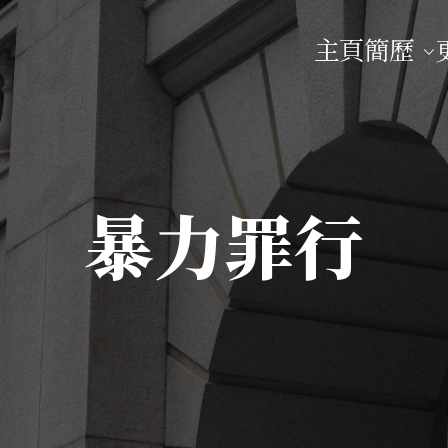
主頁
簡歷
師
暴力罪行