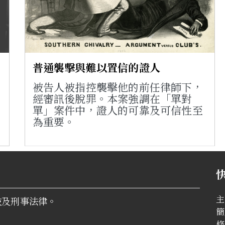
普通襲擊與難以置信的證人
被告人被指控襲擊他的前任律師下，
經審訊後脫罪。本案強調在「單對
單」案件中，證人的可靠及可信性至
為重要。
主
技及刑事法律。
簡
條