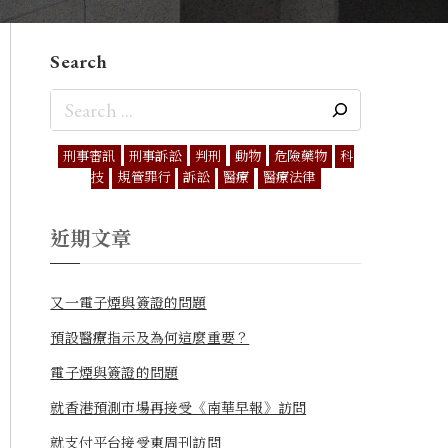
Search
刑事審訊
刑事訴訟
判刑
動物
危險藥物
科
技
規管罪行
訴訟
醫療
醫療法律
近期文章
又一電子煙與簽證的問題
預設醫療指示及為何這麼重要？
電子煙與簽證的問題
就香港預測市場再接受《南華早報》訪問
就支付平台接受東周刊訪問