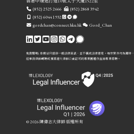
香港中環遮打道10號太子大廈1522室
電話
傳真
(852) 2525 2666
(852) 2868 3942
手提
(852) 6044 1932
電郵
微信
gordchan@connect.hku.hk
Gord_Chan
免責聲明:
本網站只提供一般法律資訊，並不構成法律意見。每宗案件均為獨特
經事務律師轉聘或獲香港大律師公會認可的專業團體作直接專業委聘。
© 2026 陳偉志大律師 版權所有