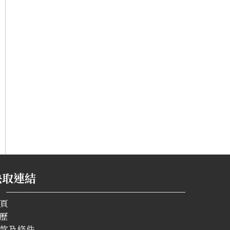
快取連結
頁
歷
款及條件