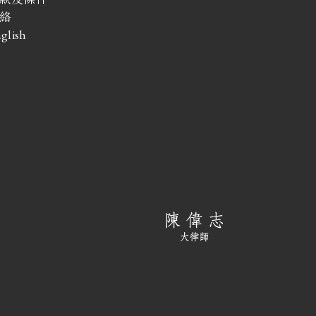
絡
glish