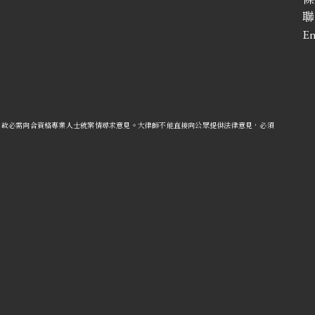
聯
En
，故必需向合資格專業人士就案情尋求意見。
大律師不能直接向公眾提供法律意見
，必須